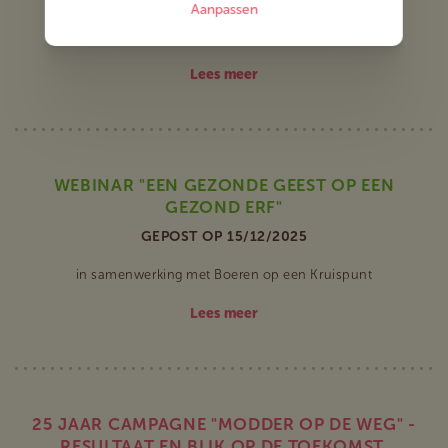
Aanpassen
GEPOST OP 19/03/2026
Lees meer
WEBINAR "EEN GEZONDE GEEST OP EEN
GEZOND ERF"
GEPOST OP 15/12/2025
in samenwerking met Boeren op een Kruispunt
Lees meer
25 JAAR CAMPAGNE "MODDER OP DE WEG" -
RESULTAAT EN BLIK OP DE TOEKOMST.