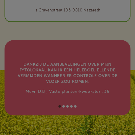
‘s Gravenstraat 195, 9810 Nazareth
DANKZIJ DE AANBEVELINGEN OVER MIJN
FYTOLOKAAL KAN IK EEN HELEBOEL ELLENDE
VERMIJDEN WANNEER ER CONTROLE OVER DE
VLOER ZOU KOMEN.
Mevr. D.B
, Vaste planten-kweekster
, 38