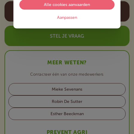
Alle cookies aanvaarden
ERGONOMIESCAN AANVRAGEN
Aanpassen
STEL JE VRAAG
MEER WETEN?
Contacteer één van onze medewerkers
Mieke Sevenans
Robin De Sutter
Esther Beeckman
PREVENT AGRI