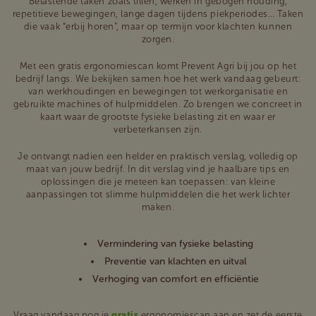
Belastende taken zoals tillen, werken in gebogen houding,
repetitieve bewegingen, lange dagen tijdens piekperiodes… Taken
die vaak “erbij horen”, maar op termijn voor klachten kunnen
zorgen.
Met een gratis ergonomiescan komt Prevent Agri bij jou op het
bedrijf langs. We bekijken samen hoe het werk vandaag gebeurt:
van werkhoudingen en bewegingen tot werkorganisatie en
gebruikte machines of hulpmiddelen. Zo brengen we concreet in
kaart waar de grootste fysieke belasting zit en waar er
verbeterkansen zijn.
Je ontvangt nadien een helder en praktisch verslag, volledig op
maat van jouw bedrijf. In dit verslag vind je haalbare tips en
oplossingen die je meteen kan toepassen: van kleine
aanpassingen tot slimme hulpmiddelen die het werk lichter
maken.
Vermindering van fysieke belasting
Preventie van klachten en uitval
Verhoging van comfort en efficiëntie
Vraag vandaag nog je
gratis
ergonomiescan aan en zet de eerste