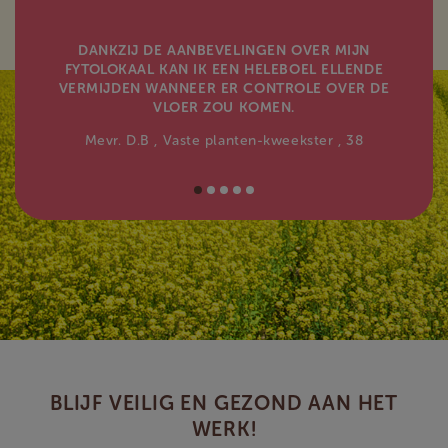
DANKZIJ DE AANBEVELINGEN OVER MIJN
FYTOLOKAAL KAN IK EEN HELEBOEL ELLENDE
VERMIJDEN WANNEER ER CONTROLE OVER DE
VLOER ZOU KOMEN.
Mevr. D.B
, Vaste planten-kweekster
, 38
BLIJF VEILIG EN GEZOND AAN HET
WERK!