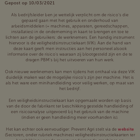
Gepost op 10/03/2021
Als bedrijfsleider ben je wettelijk verplicht om de risico’s die
gepaard gaan met het gebruik en onderhoud van
arbeidsmiddelen (= machines, apparaten, gereedschappen,
installaties) in de onderneming in kaart te brengen en toe te
lichten aan de gebruikers: de werknemers. Een handig instrument
hiervoor is de veiligheidsinstructiekaart (VIK). Aan de hand van
deze kaart geeft men instructies aan het personeel alsook
informatie over de risico's waaraan zij blootgesteld zijn en de te
dragen PBM’s bij het uitvoeren van hun werk.
Ook nieuwe werknemers kan men tijdens het onthaal via deze VIK
duidelijk maken wat de mogelijke risico’s zijn per machine. Het is
als het ware een minihandleiding voor veilig werken, op maat van
het bedrijf.
Een veiligheidsinstructiekaart kan opgemaakt worden op basis
van de door de fabrikant ter beschikking gestelde handleiding of
een risicoanalyse uitgevoerd bij het gebruik van de machine
(indien er geen handleiding meer voorhanden is).
Het kan echter ook eenvoudiger: Prevent Agri stelt via de
website
(Sectoren, onder rubriek machines) veiligheidsinstructiekaarten ter