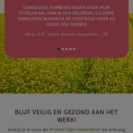
DANKZIJ DE AANBEVELINGEN OVER MIJN
FYTOLOKAAL KAN IK EEN HELEBOEL ELLENDE
VERMIJDEN WANNEER ER CONTROLE OVER DE
VLOER ZOU KOMEN.
Mevr. D.B
, Vaste planten-kweekster
, 38
BLIJF VEILIG EN GEZOND AAN HET
WERK!
Schrijf je in voor de
Prevent Agri-nieuwsbrief
en ontvang