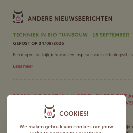
ANDERE NIEUWSBERICHTEN
TECHNIEK IN BIO TUINBOUW - 16 SEPTEMBER
GEPOST OP 04/08/2026
Een dag vol praktijk, innovatie en inspiratie voor de biologische
Lees meer
PROVINCIE OOST-VLAANDEREN EN PREVENT AG
BRANDVEILIGE LAND- EN TUINBOUWBEDRIJVE
COOKIES!
GEPOST OP 12/06/2026
We maken gebruik van cookies om jouw
Brand kan op een landbouw- of tuinbouwbedrijf in korte tijd
Oost-Vlaanderen en Prevent Agri de handen in elkaar om 