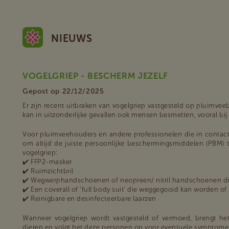
NIEUWS
VOGELGRIEP - BESCHERM JEZELF
Gepost op 22/12/2025
Er zijn recent uitbraken van vogelgriep vastgesteld op pluimveebe
kan in uitzonderlijke gevallen ook mensen besmetten, vooral bi
Voor pluimveehouders en andere professionelen die in contact 
om altijd de juiste persoonlijke beschermingsmiddelen (PBM) 
vogelgriep:
✔️ FFP2-masker
✔️ Ruimzichtbril
✔️ Wegwerphandschoenen of neopreen/ nitril handschoenen d
✔️ Een coverall of ‘full body suit’ die weggegooid kan worden 
✔️ Reinigbare en desinfecteerbare laarzen
Wanneer vogelgriep wordt vastgesteld of vermoed, brengt he
dieren en volgt het deze personen op voor eventuele symptome