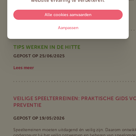
website ervaring te verbeteren.
brandpreventie.
Alle cookies aanvaarden
Lees meer
Aanpassen
TIPS WERKEN IN DE HITTE
GEPOST OP 25/06/2025
Lees meer
VEILIGE SPEELTERREINEN: PRAKTISCHE GIDS 
PREVENTIE
GEPOST OP 19/05/2026
Speelterreinen moeten uitdagend én veilig zijn. Daarom ontwik
ondersteunt bij het veilig ontwerpen en beheren van speelomge