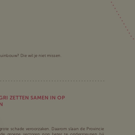
 tuinbouw? Die wil je niet missen.
RI ZETTEN SAMEN IN OP
N
 grote schade veroorzaken. Daarom slaan de Provincie
de groene sectoren nog beter te ondersteunen bij