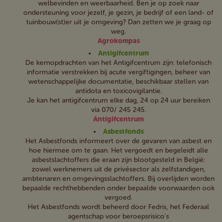
welbevinden en weerbaarheid. Ben je op zoek naar
ondersteuning voor jezelf, je gezin, je bedrijf of een land- of
tuinbouw(st)er uit je omgeving? Dan zetten we je graag op
weg.
Agrokompas
Antigifcentrum
De kernopdrachten van het Antigifcentrum zijn: telefonisch
informatie verstrekken bij acute vergiftigingen, beheer van
wetenschappelijke documentatie, beschikbaar stellen van
antidota en toxicovigilantie.
Je kan het antigifcentrum elke dag, 24 op 24 uur bereiken
via 070/ 245 245.
Antigifcentrum
Asbestfonds
Het Asbestfonds informeert over de gevaren van asbest en
hoe hiermee om te gaan. Het vergoedt en begeleidt alle
asbestslachtoffers die eraan zijn blootgesteld in België:
zowel werknemers uit de privésector als zelfstandigen,
ambtenaren en omgevingsslachtoffers. Bij overlijden worden
bepaalde rechthebbenden onder bepaalde voorwaarden ook
vergoed.
Het Asbestfonds wordt beheerd door Fedris, het Federaal
agentschap voor beroepsrisico's