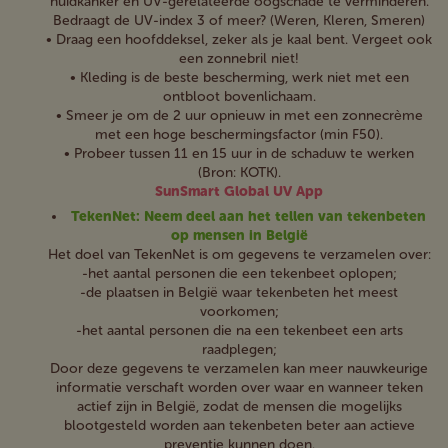
huidkanker en UV-gerelateerde oogschade te verminderen.
Bedraagt de UV-index 3 of meer? (Weren, Kleren, Smeren)
• Draag een hoofddeksel, zeker als je kaal bent. Vergeet ook
een zonnebril niet!
• Kleding is de beste bescherming, werk niet met een
ontbloot bovenlichaam.
• Smeer je om de 2 uur opnieuw in met een zonnecrème
met een hoge beschermingsfactor (min F50).
• Probeer tussen 11 en 15 uur in de schaduw te werken
(Bron: KOTK).
SunSmart Global UV App
TekenNet: Neem deel aan het tellen van tekenbeten
op mensen in België
Het doel van TekenNet is om gegevens te verzamelen over:
-het aantal personen die een tekenbeet oplopen;
-de plaatsen in België waar tekenbeten het meest
voorkomen;
-het aantal personen die na een tekenbeet een arts
raadplegen;
Door deze gegevens te verzamelen kan meer nauwkeurige
informatie verschaft worden over waar en wanneer teken
actief zijn in België, zodat de mensen die mogelijks
blootgesteld worden aan tekenbeten beter aan actieve
preventie kunnen doen.