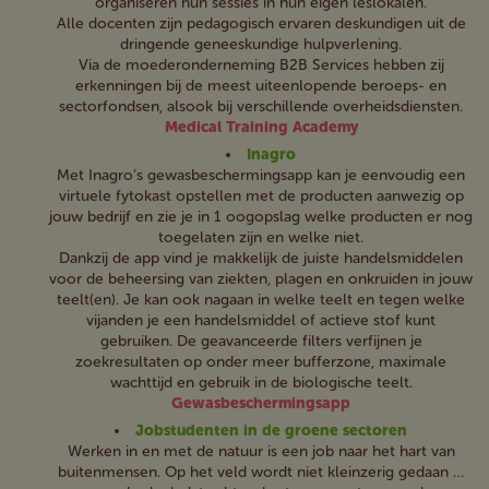
organiseren hun sessies in hun eigen leslokalen.
Alle docenten zijn pedagogisch ervaren deskundigen uit de
dringende geneeskundige hulpverlening.
Via de moederonderneming B2B Services hebben zij
erkenningen bij de meest uiteenlopende beroeps- en
sectorfondsen, alsook bij verschillende overheidsdiensten.
Medical Training Academy
Inagro
Met Inagro’s gewasbeschermingsapp kan je eenvoudig een
virtuele fytokast opstellen met de producten aanwezig op
jouw bedrijf en zie je in 1 oogopslag welke producten er nog
toegelaten zijn en welke niet.
Dankzij de app vind je makkelijk de juiste handelsmiddelen
voor de beheersing van ziekten, plagen en onkruiden in jouw
teelt(en). Je kan ook nagaan in welke teelt en tegen welke
vijanden je een handelsmiddel of actieve stof kunt
gebruiken. De geavanceerde filters verfijnen je
zoekresultaten op onder meer bufferzone, maximale
wachttijd en gebruik in de biologische teelt.
Gewasbeschermingsapp
Jobstudenten in de groene sectoren
Werken in en met de natuur is een job naar het hart van
buitenmensen. Op het veld wordt niet kleinzerig gedaan …