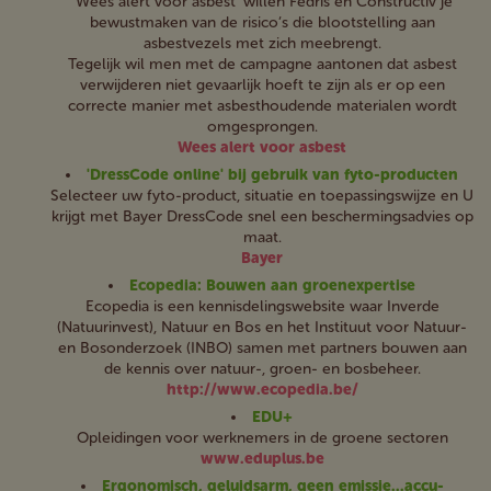
'Wees alert voor asbest' willen Fedris en Constructiv je
bewustmaken van de risico’s die blootstelling aan
asbestvezels met zich meebrengt.
Tegelijk wil men met de campagne aantonen dat asbest
verwijderen niet gevaarlijk hoeft te zijn als er op een
correcte manier met asbesthoudende materialen wordt
omgesprongen.
Wees alert voor asbest
'DressCode online' bij gebruik van fyto-producten
Selecteer uw fyto-product, situatie en toepassingswijze en U
krijgt met Bayer DressCode snel een beschermingsadvies op
maat.
Bayer
Ecopedia: Bouwen aan groenexpertise
Ecopedia is een kennisdelingswebsite waar Inverde
(Natuurinvest), Natuur en Bos en het Instituut voor Natuur-
en Bosonderzoek (INBO) samen met partners bouwen aan
de kennis over natuur-, groen- en bosbeheer.
http://www.ecopedia.be/
EDU+
Opleidingen voor werknemers in de groene sectoren
www.eduplus.be
Ergonomisch, geluidsarm, geen emissie...accu-