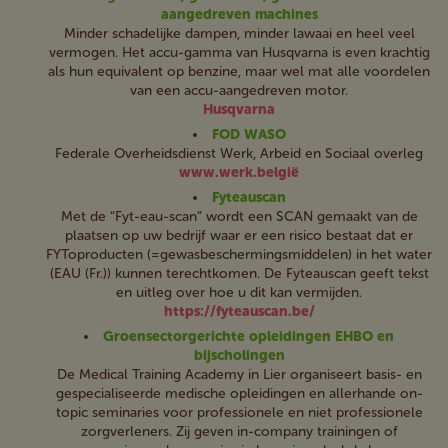
aangedreven machines
Minder schadelijke dampen, minder lawaai en heel veel
vermogen. Het accu-gamma van Husqvarna is even krachtig
als hun equivalent op benzine, maar wel mat alle voordelen
van een accu-aangedreven motor.
Husqvarna
FOD WASO
Federale Overheidsdienst Werk, Arbeid en Sociaal overleg
www.werk.belgië
Fyteauscan
Met de “Fyt-eau-scan” wordt een SCAN gemaakt van de
plaatsen op uw bedrijf waar er een risico bestaat dat er
FYToproducten (=gewasbeschermingsmiddelen) in het water
(EAU (Fr.)) kunnen terechtkomen. De Fyteauscan geeft tekst
en uitleg over hoe u dit kan vermijden.
https://fyteauscan.be/
Groensectorgerichte opleidingen EHBO en
bijscholingen
De Medical Training Academy in Lier organiseert basis- en
gespecialiseerde medische opleidingen en allerhande on-
topic seminaries voor professionele en niet professionele
zorgverleners. Zij geven in-company trainingen of