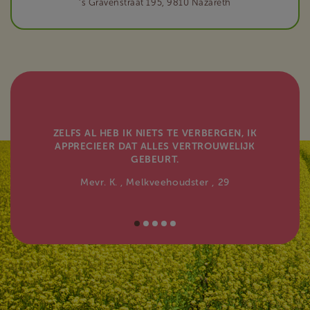
‘s Gravenstraat 195, 9810 Nazareth
ZELFS AL HEB IK NIETS TE VERBERGEN, IK
APPRECIEER DAT ALLES VERTROUWELIJK
GEBEURT.
Mevr. K.
, Melkveehoudster
, 29