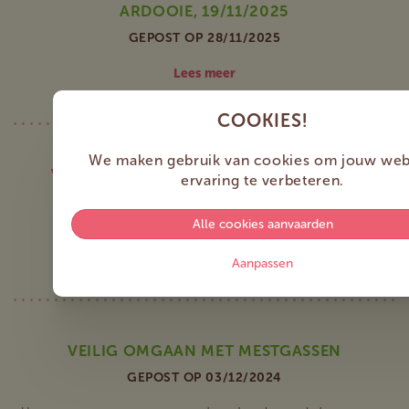
ARDOOIE, 19/11/2025
GEPOST OP 28/11/2025
Lees meer
COOKIES!
We maken gebruik van cookies om jouw web
VEILIG WERKEN, IEDEREEN WINT ERBIJ!
ervaring te verbeteren.
GEPOST OP 15/10/2025
Alle cookies aanvaarden
Lees meer
Aanpassen
VEILIG OMGAAN MET MESTGASSEN
GEPOST OP 03/12/2024