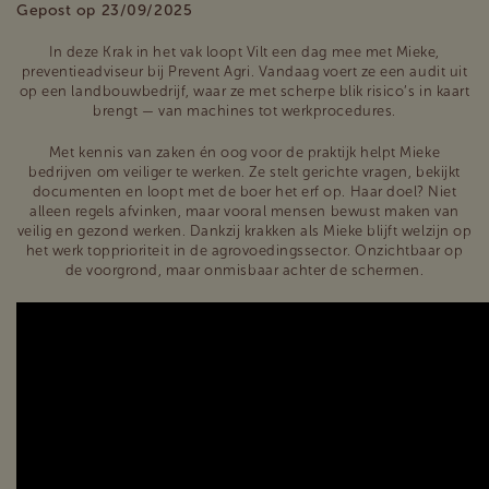
Gepost op 23/09/2025
In deze Krak in het vak loopt Vilt een dag mee met Mieke,
preventieadviseur bij Prevent Agri. Vandaag voert ze een audit uit
op een landbouwbedrijf, waar ze met scherpe blik risico’s in kaart
brengt — van machines tot werkprocedures.
Met kennis van zaken én oog voor de praktijk helpt Mieke
bedrijven om veiliger te werken. Ze stelt gerichte vragen, bekijkt
documenten en loopt met de boer het erf op. Haar doel? Niet
alleen regels afvinken, maar vooral mensen bewust maken van
veilig en gezond werken. Dankzij krakken als Mieke blijft welzijn op
het werk topprioriteit in de agrovoedingssector. Onzichtbaar op
de voorgrond, maar onmisbaar achter de schermen.