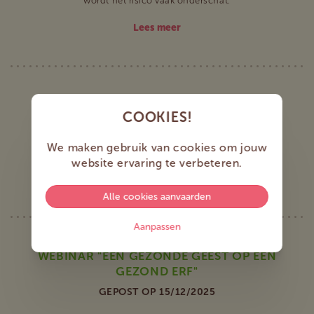
wordt het risico vaak onderschat.
Lees meer
HET TEKENSEIZOEN IS WEER VAN START
COOKIES!
GEGAAN!
We maken gebruik van cookies om jouw
GEPOST OP 19/03/2026
website ervaring te verbeteren.
Lees meer
Alle cookies aanvaarden
Aanpassen
WEBINAR "EEN GEZONDE GEEST OP EEN
GEZOND ERF"
GEPOST OP 15/12/2025