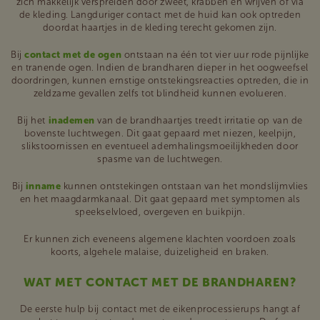
zich makkelijk verspreiden door zweet, krabben en wrijven of via
de kleding. Langduriger contact met de huid kan ook optreden
doordat haartjes in de kleding terecht gekomen zijn.
Bij
contact met de ogen
ontstaan na één tot vier uur rode pijnlijke
en tranende ogen. Indien de brandharen dieper in het oogweefsel
doordringen, kunnen ernstige ontstekingsreacties optreden, die in
zeldzame gevallen zelfs tot blindheid kunnen evolueren.
Bij het
inademen
van de brandhaartjes treedt irritatie op van de
bovenste luchtwegen. Dit gaat gepaard met niezen, keelpijn,
slikstoornissen en eventueel ademhalingsmoeilijkheden door
spasme van de luchtwegen.
Bij
inname
kunnen ontstekingen ontstaan van het mondslijmvlies
en het maagdarmkanaal. Dit gaat gepaard met symptomen als
speekselvloed, overgeven en buikpijn.
Er kunnen zich eveneens algemene klachten voordoen zoals
koorts, algehele malaise, duizeligheid en braken.
WAT MET CONTACT MET DE BRANDHAREN?
De eerste hulp bij contact met de eikenprocessierups hangt af