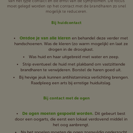
van het type contact en de ernst van de symptomen. De focus
moet gelegd worden op het contact met de brandharen zo snel
mogelijk te reduceren.
Bij huidcontact
Ontdoe je van alle kleren
en behandel deze verder met
handschoenen. Was de kleren (zo warm mogelijk) en laat ze
drogen in de droogkast.
Was huid en haar uitgebreid met water en zeep.
Strip eventueel de huid met plakband om vastzittende
brandharen te verwijderen. Borstel de haren goed uit.
Bij hevige jeuk kunnen antihistaminica verlichting brengen.
Raadpleeg een arts bij ernstige huiduitslag.
Bij contact met de ogen
De ogen moeten gespoeld worden.
Dit gebeurt best
door een oogarts, die eerst een lokaal verdovend middel in
het oog aanbrengt.
Na het spoelen moeten de ogen zorgvuldig onderzocht