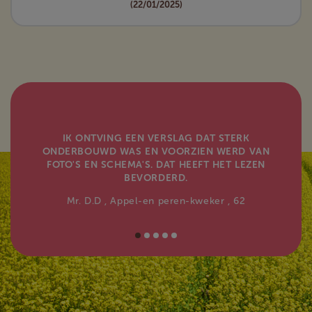
(22/01/2025)
IK ONTVING EEN VERSLAG DAT STERK
ONDERBOUWD WAS EN VOORZIEN WERD VAN
FOTO'S EN SCHEMA'S. DAT HEEFT HET LEZEN
BEVORDERD.
Mr. D.D
, Appel-en peren-kweker
, 62