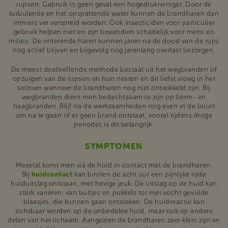
rupsen. Gebruik in geen geval een hogedrukreiniger. Door de
turbulentie en het opspattende water kunnen de brandharen dan
immers ver verspreid worden. Ook insecticiden voor particulier
gebruik helpen niet en zijn bovendien schadelijk voor mens en
milieu. De irriterende haren kunnen jaren na de dood van de rups
nog actief blijven en bijgevolg nog jarenlang overlast bezorgen.
De meest doeltreffende methode bestaat uit het wegbranden of
opzuigen van de rupsen en hun nesten en dit liefst vroeg in het
seizoen wanneer de brandharen nog niet ontwikkeld zijn. Bij
wegbranden dient men bedachtzaam te zijn op berm- en
haagbranden. Blijf na de werkzaamheden nog even in de buurt
om na te gaan of er geen brand ontstaat, vooral tijdens droge
periodes is dit belangrijk.
SYMPTOMEN
Meestal komt men via de huid in contact met de brandharen.
Bij
huidcontact
kan binnen de acht uur een pijnlijke rode
huiduitslag ontstaan, met hevige jeuk. De uitslag op de huid kan
sterk variëren: van bultjes en pukkels tot met vocht gevulde
blaasjes, die kunnen gaan ontsteken. De huidreactie kan
zichtbaar worden op de onbedekte huid, maar ook op andere
delen van het lichaam. Aangezien de brandharen zeer klein zijn en