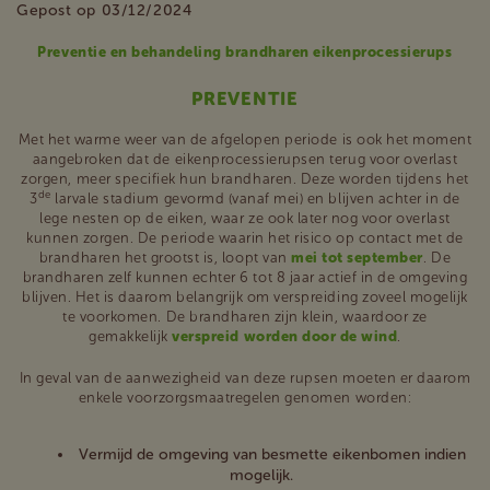
Gepost op 03/12/2024
Preventie en behandeling brandharen eikenprocessierups
PREVENTIE
Met het warme weer van de afgelopen periode is ook het moment
aangebroken dat de eikenprocessierupsen terug voor overlast
zorgen, meer specifiek hun brandharen. Deze worden tijdens het
de
3
larvale stadium gevormd (vanaf mei) en blijven achter in de
lege nesten op de eiken, waar ze ook later nog voor overlast
kunnen zorgen. De periode waarin het risico op contact met de
brandharen het grootst is, loopt van
mei tot september
. De
brandharen zelf kunnen echter 6 tot 8 jaar actief in de omgeving
blijven. Het is daarom belangrijk om verspreiding zoveel mogelijk
te voorkomen. De brandharen zijn klein, waardoor ze
gemakkelijk
verspreid worden door de wind
.
In geval van de aanwezigheid van deze rupsen moeten er daarom
enkele voorzorgsmaatregelen genomen worden:
Vermijd de omgeving van besmette eikenbomen indien
mogelijk.