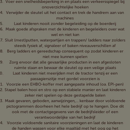
Voer een snelheidsbeperking in en plaats een verkeersspiegel bij
onoverzichtelijke hoeken
Verwijder de sleutel uit het contact en trek de handrem aan van
machines
Laat kinderen nooit zonder begeleiding op de boerderij
Maak goede afspraken met de kinderen en begeleiders over wat
wel en niet kan
Sluit (mest)putten, waterpartijen en trappen/ ladders naar zolders
steeds fysiek af, signaleer of baken niveauverschillen af
Berg ladders en gereedschap consequent op zodat kinderen er
niet mee kunnen spelen
Zorg ervoor dat alle gevaarlijke producten in een afgesloten
ruimte staan en bewaar de sleutel op een veilige plaats
Laat kinderen niet meerijden met de tractor tenzij er een
passagierszitje met gordel voorzien is
Voorzie een EHBO-koffer met aangepaste inhoud (oa. EPI-pen)
Stapel balen hooi en stro op een stabiele manier en laat kinderen
zeker niet spelen op deze gestapelde balen
Maak gevaren, geboden, aanwijzingen,… kenbaar door voldoende
pictogrammen doorheen het hele bedrijf op te hangen. Doe dit
ook met de contactgegevens van de bedrijfsleider of een
verantwoordelijke van het bedrijf
Voorzie voldoende sanitaire voorzieningen en laat de kinderen
de handen wassen voor elke maaltijd met het oog op het