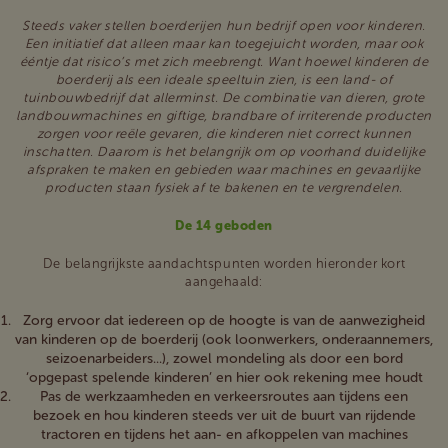
Steeds vaker stellen boerderijen hun bedrijf open voor kinderen.
Een initiatief dat alleen maar kan toegejuicht worden, maar ook
ééntje dat risico’s met zich meebrengt. Want hoewel kinderen de
boerderij als een ideale speeltuin zien, is een land- of
tuinbouwbedrijf dat allerminst. De combinatie van dieren, grote
landbouwmachines en giftige, brandbare of irriterende producten
zorgen voor reële gevaren, die kinderen niet correct kunnen
inschatten. Daarom is het belangrijk om op voorhand duidelijke
afspraken te maken en gebieden waar machines en gevaarlijke
producten staan fysiek af te bakenen en te vergrendelen.
De 14 geboden
De belangrijkste aandachtspunten worden hieronder kort
aangehaald:
Zorg ervoor dat iedereen op de hoogte is van de aanwezigheid
van kinderen op de boerderij (ook loonwerkers, onderaannemers,
seizoenarbeiders...), zowel mondeling als door een bord
‘opgepast spelende kinderen’ en hier ook rekening mee houdt
Pas de werkzaamheden en verkeersroutes aan tijdens een
bezoek en hou kinderen steeds ver uit de buurt van rijdende
tractoren en tijdens het aan- en afkoppelen van machines