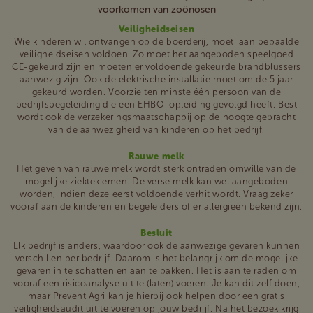
voorkomen van zoönosen
Veiligheidseisen
Wie kinderen wil ontvangen op de boerderij, moet aan bepaalde
veiligheidseisen voldoen. Zo moet het aangeboden speelgoed
CE-gekeurd zijn en moeten er voldoende gekeurde brandblussers
aanwezig zijn. Ook de elektrische installatie moet om de 5 jaar
gekeurd worden. Voorzie ten minste één persoon van de
bedrijfsbegeleiding die een EHBO-opleiding gevolgd heeft. Best
wordt ook de verzekeringsmaatschappij op de hoogte gebracht
van de aanwezigheid van kinderen op het bedrijf.
Rauwe melk
Het geven van rauwe melk wordt sterk ontraden omwille van de
mogelijke ziektekiemen. De verse melk kan wel aangeboden
worden, indien deze eerst voldoende verhit wordt. Vraag zeker
vooraf aan de kinderen en begeleiders of er allergieën bekend zijn.
Besluit
Elk bedrijf is anders, waardoor ook de aanwezige gevaren kunnen
verschillen per bedrijf. Daarom is het belangrijk om de mogelijke
gevaren in te schatten en aan te pakken. Het is aan te raden om
vooraf een risicoanalyse uit te (laten) voeren. Je kan dit zelf doen,
maar Prevent Agri kan je hierbij ook helpen door een gratis
veiligheidsaudit uit te voeren op jouw bedrijf. Na het bezoek krijg